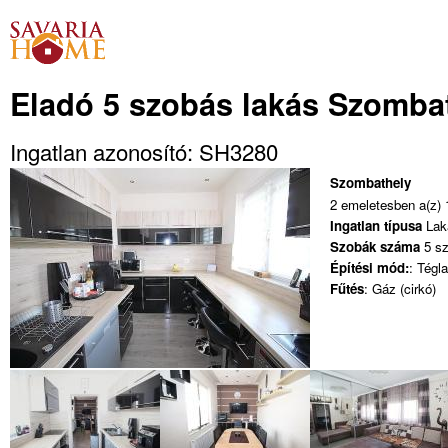
Eladó 5 szobás lakás Szomba
Ingatlan azonosító: SH3280
Szombathely
2 emeletesben a(z) 1
Ingatlan típusa
Lak
Szobák száma
5 s
Építési mód:
: Tégla
Fűtés
: Gáz (cirkó)