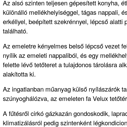
Az alsó szinten teljesen gépesített konyha, é
különálló mellékhelyiséggel, tágas nappali, 
erkéllyel, beépített szekrénnyel, lépcső alatti 
található.
Az emeletre kényelmes belső lépcső vezet fel
nyílik az emeleti nappaliból, és egy mellékhe
felette lévő tetőteret a tulajdonos tárolásra 
alakította ki.
Az ingatlanban műanyag külső nyílászárók ta
szúnyoghálózva, az emeleten fa Velux tetőtér
A fűtésről cirkó gázkazán gondoskodik, laprad
klimatizálásról pedig szintenként légkondici