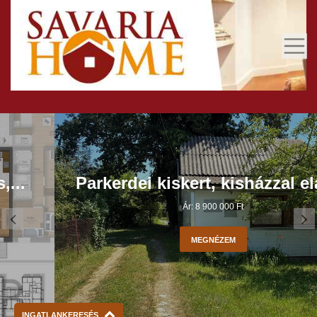
Parkerdei kiskert, kisházzal eladó!
Ár: 8 900 000 Ft
MEGNÉZEM
INGATLANKERESÉS