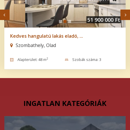
51 900 000 Ft
Kedves hangulatú lakás eladó, ...
Szombathely, Olad
2
Alapterület: 48 m
Szobák száma: 3
INGATLAN KATEGÓRIÁK