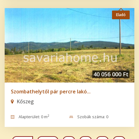
Eladó
40 056 000 Ft
Szombathelytől pár percre lakó...
Kőszeg
2
Alapterület: 0 m
Szobák száma: 0