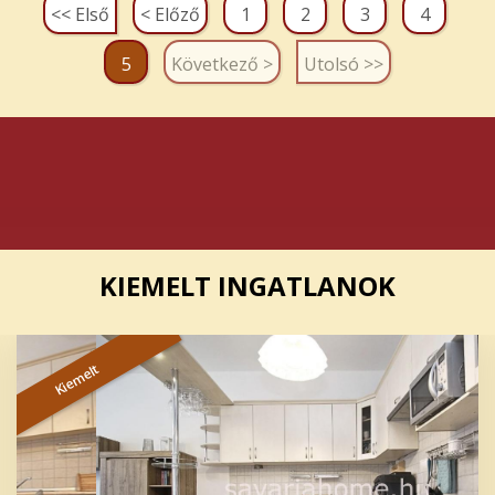
<< Első
< Előző
1
2
3
4
5
Következő >
Utolsó >>
KIEMELT INGATLANOK
Kiemelt