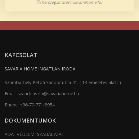
herczeg.andras@savariahome.hu
KAPCSOLAT
SAVARIA HOME INGATLAN IRODA
Szombathely Petőfi Sándor utca 41. ( 14 emeletes alatt )
Email:
szandi.laszlo@savariahome.hu
Phone:
+36-70-771-8954
DOKUMENTUMOK
ADATVÉDELMI SZABÁLYZAT