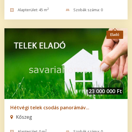
2
Alapterület: 45 m
Szobák száma: 0
Eladó
23 000 000 Ft
Hétvégi telek csodás panorámáv...
Kőszeg
2
Alapterület: 0 m
Szobák száma: 0