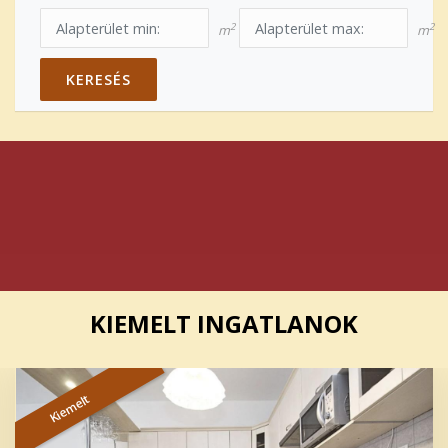
2
2
m
m
KERESÉS
KIEMELT INGATLANOK
Kiemelt