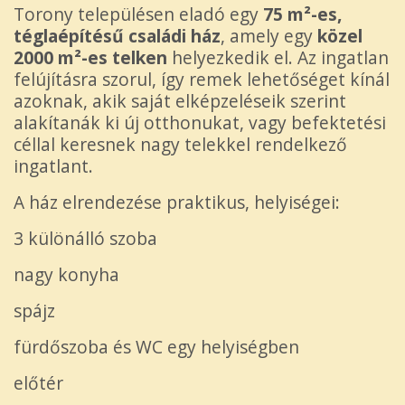
Torony településen eladó egy
75 m²-es,
téglaépítésű családi ház
, amely egy
közel
2000 m²-es telken
helyezkedik el. Az ingatlan
felújításra szorul, így remek lehetőséget kínál
azoknak, akik saját elképzeléseik szerint
alakítanák ki új otthonukat, vagy befektetési
céllal keresnek nagy telekkel rendelkező
ingatlant.
A ház elrendezése praktikus, helyiségei:
3 különálló szoba
nagy konyha
spájz
fürdőszoba és WC egy helyiségben
előtér