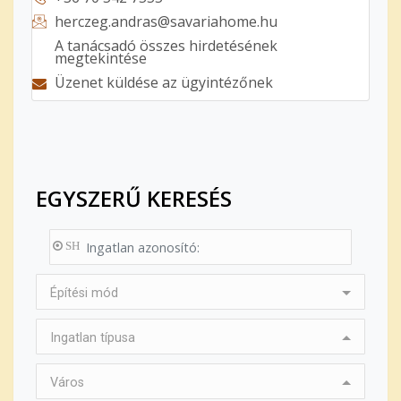
herczeg.andras@savariahome.hu
A tanácsadó összes hirdetésének
megtekintése
Üzenet küldése az ügyintézőnek
EGYSZERŰ KERESÉS
SH
Építési mód
Ingatlan típusa
Város