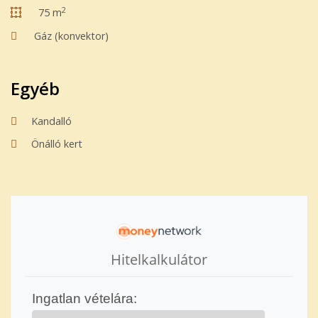
2
75 m
Gáz (konvektor)
Egyéb
Kandalló
Önálló kert