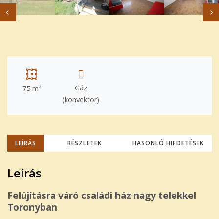
2
Gáz
75 m
(konvektor)
LEÍRÁS
RÉSZLETEK
HASONLÓ HIRDETÉSEK
Leírás
Felújításra váró családi ház nagy telekkel
Toronyban