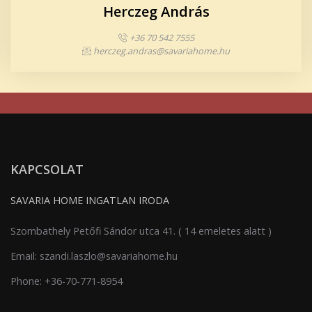
Herczeg András
+36 70 542 7555
herczeg.andras@savariahome.hu
KAPCSOLAT
SAVARIA HOME INGATLAN IRODA
Szombathely Petőfi Sándor utca 41. ( 14 emeletes alatt )
Email:
szandi.laszlo@savariahome.hu
Phone:
+36-70-771-8954